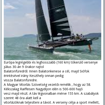
Európa legrégebbi és leghosszabb (160 km) tókerülő versenye
július 30-án 9 órakor rajtol
Balatonfüredről. Innen Balatonkenese a cél, majd Siófok
érintésével irány Keszthely onnan pedig
vissza Balatonfüredre.
A Magyar Vitorlás Szövetség vezetői remélik , hogy az 58.
Kékszalag Raiffeisen Nagydíjon idén is 500-600 hajó
vesz majd részt. A táv légvonalban mérve 155 km. A szabályok
szerint 48 óra alatt kell a
vitorlázóknak teljesíteni a távot. A verseny célja a sport mellett,