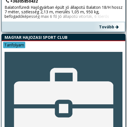
+36305850432
Balatonfüredi Hajógyárban épült jó állapotú Balaton 18/H hossz
7 méter, szélesség 2,13 m, merülés 1,05 m, 950 kg,
befogadóképesség max 6 fő Jó állapotú vitorlák, 6 lóerős
négyütemű Yamaha motor, tároló kocsi (nem rendszámos),
2028-ig érvényes hajólevél Tavaly még használatban volt,
Tovább
jelenleg parton tárolva Alsóörsön, azonnal hajózható
MAGYAR HAJOZASI SPORT CLUB
Tanfolyam