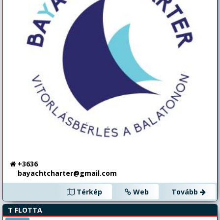
+3636
bayachtcharter@gmail.com
Térkép
Web
Tovább
T FLOTTA