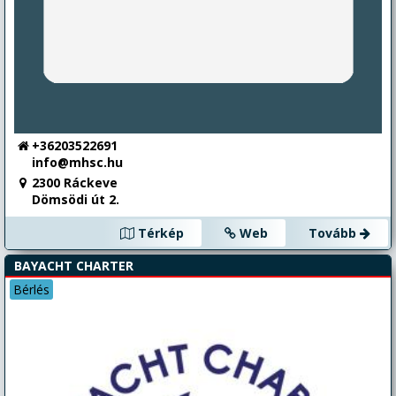
+36203522691
info@mhsc.hu
2300 Ráckeve
Dömsödi út 2.
Térkép
Web
Tovább
BAYACHT CHARTER
Bérlés