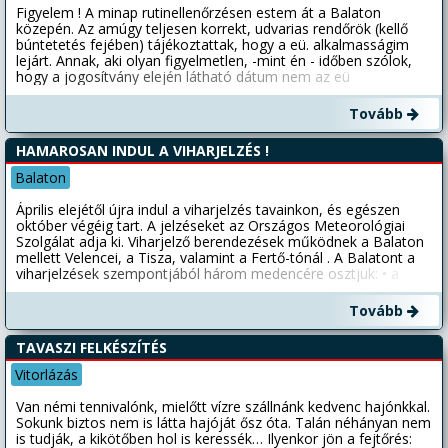
Figyelem ! A minap rutinellenőrzésen estem át a Balaton
közepén. Az amúgy teljesen korrekt, udvarias rendőrök (kellő
búntetetés fejében) tájékoztattak, hogy a eü. alkalmasságim
lejárt. Annak, aki olyan figyelmetlen, -mint én - időben szólok,
hogy a jogosítvány elején látható dátum nem az eü
alkalmasság lejárata!!!! jó szelet Bandesz
Tovább
HAMAROSAN INDUL A VIHARJELZÉS !
Balaton
Április elejétől újra indul a viharjelzés tavainkon, és egészen
október végéig tart. A jelzéseket az Országos Meteorológiai
Szolgálat adja ki. Viharjelző berendezések működnek a Balaton
mellett Velencei, a Tisza, valamint a Fertő-tónál . A Balatont a
viharjelzések szempontjából három medencére osztjuk: • a
Tihanyi-félszigettől keletre lévő keleti medencére. • a Fonyód és
Tihany közötti középső medencére és • a Keszthelytől a
Tovább
Badacsony-Fonyód szorosig tartó nyugati medencére, A
viharjelzés fokozatai medencénként eltérő is lehet a Balatonon.
TAVASZI FELKÉSZÍTÉS
A többi tó esetében csak egy vihar jelzés lehet érvényben. • I.
fokú viharjelzés – percenként 45 fényfelvillanás, a várható
Vitorlázás
maximális széllökések sebesség eléri 40-60 kilométer/óra
sebességet . A parttól 500 méternél távolabb úszni, csónakkal,
Van némi tennivalónk, mielőtt vízre szállnánk kedvenc hajónkkal.
mási vizi eszközzel nem szabad menni. • II. fokú viharjelzés –
Sokunk biztos nem is látta hajóját ősz óta. Talán néhányan nem
percenként 90 fényfelvillanás, széllökések sebessége
is tudják, a kikötőben hol is keressék… Ilyenkor jön a fejtőrés: