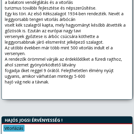
a balatoni vendéglátás és a vitorlás
turizmus további fejlesztése és népszerűsítése.
Egy kis töri. Az első Kékszalagot 1934-ben rendezték. Nevét a
leggyorsabb tengeri vitorlás árbócán
viselt kék szalagról kapta, mely hagyományt később átvették a
gőzösök is. Ezután az európai nagy tavi
versenyek győztese is árbóc csúcsára köthette a
leggyorsabbnak járó elismerést jelképező szalagot.
Az utóbbi években már több mint 500 vitorlás indult el a
versenyen.
A rendezők örömmel várják az érdeklődőket a füredi rajthoz,
ahol szemet gyönyörködtető látvány
fogadja őket reggel 9 órától. Felejthetetlen élmény nyújt
ugyanis, amikor várhatóan mintegy 5-600
hajó vág neki a távnak.
HAJÓS JOGSI ÉRVÉNYESSÉG !
Vitorlázás