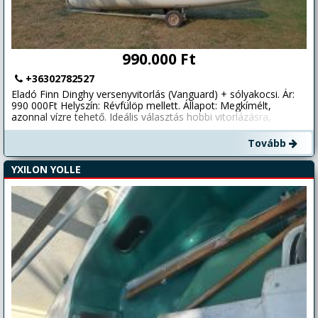
990.000 Ft
+36302782527
Eladó Finn Dinghy versenyvitorlás (Vanguard) + sólyakocsi. Ár:
990 000Ft Helyszín: Révfülöp mellett. Állapot: Megkímélt,
azonnal vízre tehető. Ideális választás hobbi vitorlázásra,
edzésre vagy amatőr versenyzésre egyaránt. Kormány és svert
jó állapotú, funkcionálisan hibátlan vitorla, régi típusú karbon
Tovább
árboc és alumínium bumm, takaróponyva, azonnal használható
állapotban. Érdeklődni 18:00 után. Telefon: 06302782527.
YXILON YOLLE