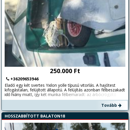
250.000 Ft
+36209653946
Eladó egy két svertes Yxilon yolle típusú vitorlás. A hajótest
kifogástalan, felújított állapotú. A felújítás azonban félbeszakadt
idő hiány miatt, így két munka félbemaradt: az árbócrögzítő
javítása valamint az egyik svert hiányzik. A felújítás kb. 3 éve
megszakadt, azóta a hajó letakarva, szárazon áll kocsin. A
Tovább
sójakocsit is adjuk hozzá ami szintén fel lett újítva. 3 vitorlát
tudunk hozzá biztosítani. Biztosítjuk az eredeti hajó levelet,
HOSSZABBÍTOTT BALATON18
tervrajzokat. Stabil, megbízható klasszikus hajó, ideális
túrázáshoz vagy gyakorláshoz. Egy svert hiányzik, az ár ennek
megfelelő.