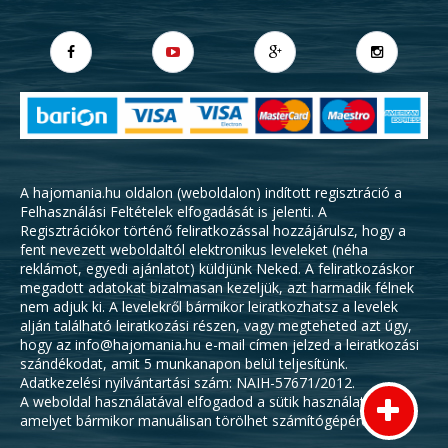
felszerelésekre is: legalább egy db mentőmellény, legalább 1 db
evező és horgony – ez utóbbinak meg kell haladnia a csónak
horgony nélkül mért tömegének minimum az 5%-át. Ha nincsen
speciális, szakszerű horgonyunk, akkor ez egy ideiglenes
rögzítésre alkalmas, más, veszélytelen eszközzel is
helyettesíthető. Valamint, kell még legyen a csónakban vízmérő,
a kikötéshez alkalmas lánc vagy kötél, illetve egy elektromos
lámpa, fényjelzés céljából, melyen több, egymástól függetlenül
is működő led izzó, vagy dióda lelhető fel, de tartalék
áramforrással is kell hogy rendelkezzünk a naplementétől a
következő nap felkeltéig tartó időszakban. Tűzoltó készülék,
illetve a csónak üzemben tartójának a pontos adatai és
A hajomania.hu oldalon (weboldalon) indított regisztráció a
elérhetősége kell még, hogy velünk legyen az út során,
Felhasználási Feltételek
elfogadását is jelenti. A
amennyiben szabályszerűen szeretnénk csónakázni.
Hamarosan folytatjuk!
Regisztrációkor történő feliratkozással hozzájárulsz, hogy a
fent nevezett weboldaltól elektronikus leveleket (néha
reklámot, egyedi ajánlatot) küldjünk Neked. A feliratkozáskor
megadott adatokat bizalmasan kezeljük, azt harmadik félnek
nem adjuk ki. A levelekről bármikor leiratkozhatsz a levelek
alján található leiratkozási részen, vagy megteheted azt úgy,
hogy az info@hajomania.hu e-mail címen jelzed a leiratkozási
szándékodat, amit 5 munkanapon belül teljesítünk.
Adatkezelési nyilvántartási szám: NAIH-57671/2012.
A weboldal használatával elfogadod a sütik használatát,
amelyet bármikor manuálisan törölhet számítógépéről.