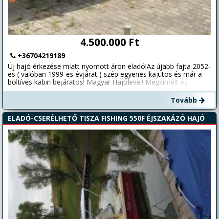
4.500.000 Ft
+36704219189
Új hajó érkezése miatt nyomott áron eladó!Az újabb fajta 2052-
es ( valóban 1999-es évjárat ) szép egyenes kajütös és már a
boltíves kabin bejáratos! Magyar Hajólevèl! Megkímélt és
megbízható erős 4.3-as Mercruiser motor szolíd fogyasztás. Új
ponyva! Sólyakocsit adom hozzá. Csere köszönöm nem.
Tovább
Legjobb választás egy szép hajós hétvégéhez! Érdeklődni: 70-
421-9189
ELADÓ-CSERÉLHETŐ TISZA FISHING 550F ÉJSZAKÁZÓ HAJÓ