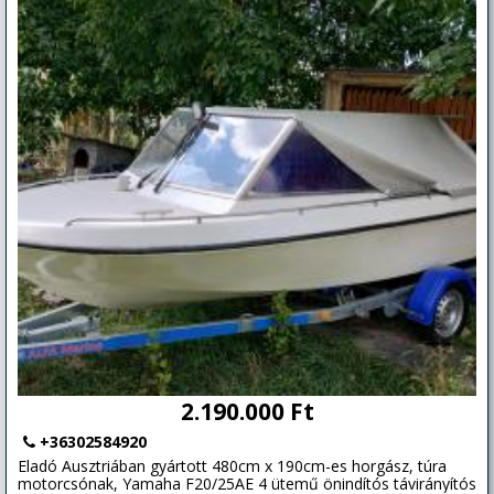
2.190.000 Ft
+36302584920
Eladó Ausztriában gyártott 480cm x 190cm-es horgász, túra
motorcsónak, Yamaha F20/25AE 4 ütemű önindítós távirányítós