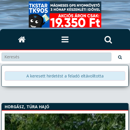
A keresett hirdetést a feladó eltávolította
HORGÁSZ, TÚRA HAJÓ