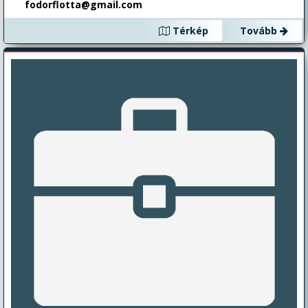
fodorflotta@gmail.com
Térkép
Tovább