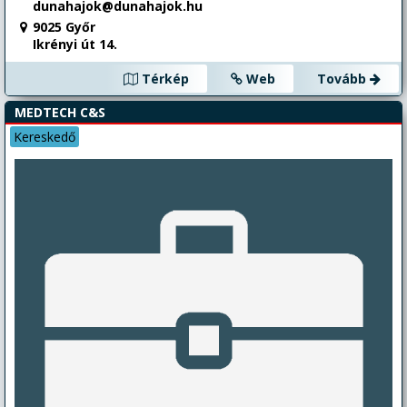
dunahajok@dunahajok.hu
9025 Győr
Ikrényi út 14.
Térkép
Web
Tovább
MEDTECH C&S
Kereskedő