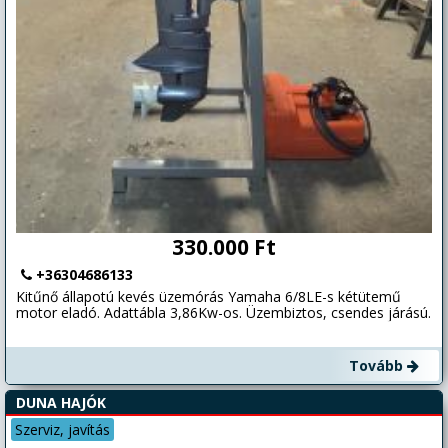
330.000 Ft
+36304686133
Kitűnő állapotú kevés üzemórás Yamaha 6/8LE-s kétütemű
motor eladó. Adattábla 3,86Kw-os. Üzembiztos, csendes járású.
Tovább
DUNA HAJÓK
Szerviz, javítás