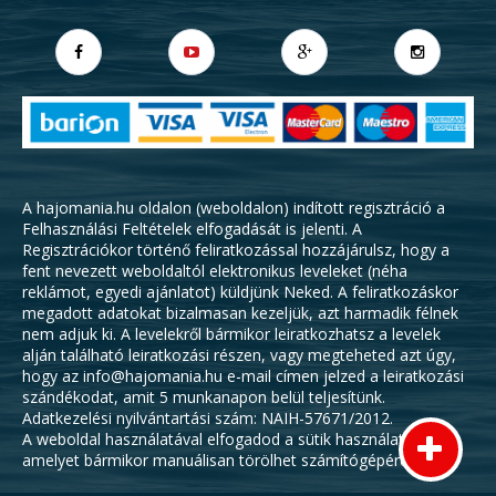
A hajomania.hu oldalon (weboldalon) indított regisztráció a
Felhasználási Feltételek
elfogadását is jelenti. A
Regisztrációkor történő feliratkozással hozzájárulsz, hogy a
fent nevezett weboldaltól elektronikus leveleket (néha
reklámot, egyedi ajánlatot) küldjünk Neked. A feliratkozáskor
megadott adatokat bizalmasan kezeljük, azt harmadik félnek
nem adjuk ki. A levelekről bármikor leiratkozhatsz a levelek
alján található leiratkozási részen, vagy megteheted azt úgy,
hogy az info@hajomania.hu e-mail címen jelzed a leiratkozási
szándékodat, amit 5 munkanapon belül teljesítünk.
Adatkezelési nyilvántartási szám: NAIH-57671/2012.
A weboldal használatával elfogadod a sütik használatát,
amelyet bármikor manuálisan törölhet számítógépéről.