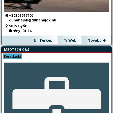
+36301617105
dunahajok@dunahajok.hu
9025 Győr
Ikrényi út 14.
Térkép
Web
Tovább
MEDTECH C&S
Kereskedő