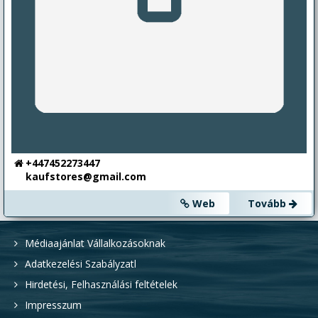
+447452273447
kaufstores@gmail.com
Web
Tovább
Médiaajánlat Vállalkozásoknak
Adatkezelési Szabályzatl
Hirdetési, Felhasználási feltételek
Impresszum