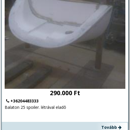
megbízható öreg bárka túrákra, strandolásra tökéletes
választás. Az új tulajdonos a Balaton egyik leghangulatosabb,
csendes, kulturált kikötőhelyére vesz vele belépőt. Idei évre
rendezett a bérleti díj.
290.000 Ft
+36204483333
Balaton 25 spoiler. létrával eladô
Tovább