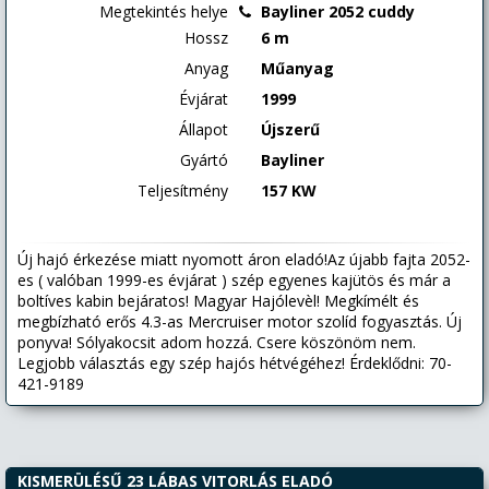
Megtekintés helye
Bayliner 2052 cuddy
Hossz
6 m
Anyag
Műanyag
Évjárat
1999
Állapot
Újszerű
Gyártó
Bayliner
Teljesítmény
157 KW
Új hajó érkezése miatt nyomott áron eladó!Az újabb fajta 2052-
es ( valóban 1999-es évjárat ) szép egyenes kajütös és már a
boltíves kabin bejáratos! Magyar Hajólevèl! Megkímélt és
megbízható erős 4.3-as Mercruiser motor szolíd fogyasztás. Új
ponyva! Sólyakocsit adom hozzá. Csere köszönöm nem.
Legjobb választás egy szép hajós hétvégéhez! Érdeklődni: 70-
421-9189
KISMERÜLÉSŰ 23 LÁBAS VITORLÁS ELADÓ