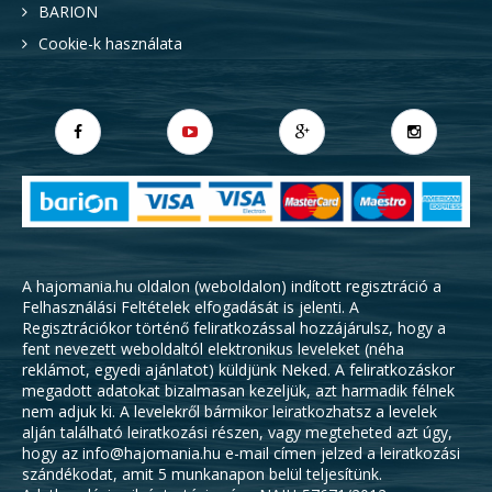
BARION
Cookie-k használata
A hajomania.hu oldalon (weboldalon) indított regisztráció a
Felhasználási Feltételek
elfogadását is jelenti. A
Regisztrációkor történő feliratkozással hozzájárulsz, hogy a
fent nevezett weboldaltól elektronikus leveleket (néha
reklámot, egyedi ajánlatot) küldjünk Neked. A feliratkozáskor
megadott adatokat bizalmasan kezeljük, azt harmadik félnek
nem adjuk ki. A levelekről bármikor leiratkozhatsz a levelek
alján található leiratkozási részen, vagy megteheted azt úgy,
hogy az info@hajomania.hu e-mail címen jelzed a leiratkozási
szándékodat, amit 5 munkanapon belül teljesítünk.