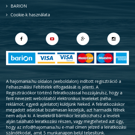
BARION
Cookie-k használata
A hajomania.hu oldalon (weboldalon) indított regisztráció a
Felhasználási Feltételek
elfogadását is jelenti. A
Regisztrációkor történő feliratkozással hozzájárulsz, hogy a
fent nevezett weboldaltól elektronikus leveleket (néha
reklámot, egyedi ajánlatot) küldjünk Neked. A feliratkozáskor
megadott adatokat bizalmasan kezeljük, azt harmadik félnek
nem adjuk ki. A levelekről bármikor leiratkozhatsz a levelek
alján található leiratkozási részen, vagy megteheted azt úgy,
hogy az info@hajomania.hu e-mail címen jelzed a leiratkozási
szándékodat, amit 5 munkanapon belül teljesítünk.