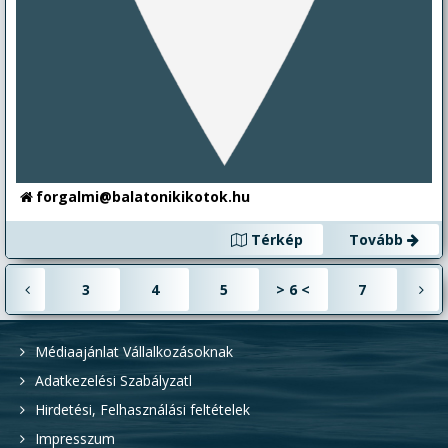
forgalmi@balatonikikotok.hu
Térkép
Tovább
3
4
5
>
6
<
7
Médiaajánlat Vállalkozásoknak
Adatkezelési Szabályzatl
Hirdetési, Felhasználási feltételek
Impresszum