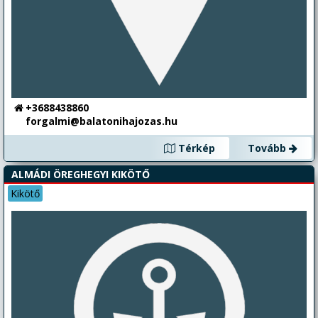
+3688438860
forgalmi@balatonihajozas.hu
Térkép
Tovább
ALMÁDI ÖREGHEGYI KIKÖTŐ
Kikötő