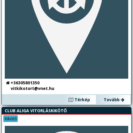
+36305801350
vitkikotort@vnet.hu
Térkép
Tovább
CLUB ALIGA VITORLÁSKIKÖTŐ
Kikötő