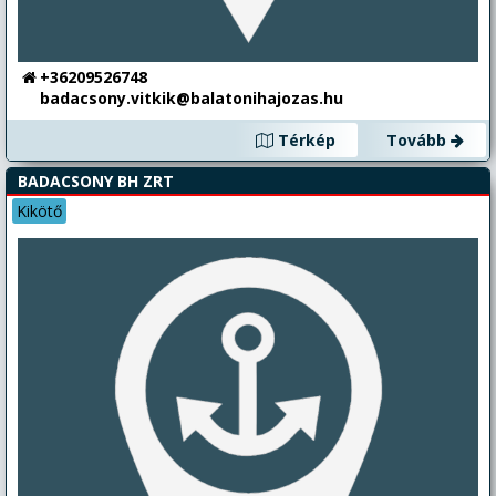
+36209526748
badacsony.vitkik@balatonihajozas.hu
Térkép
Tovább
BADACSONY BH ZRT
Kikötő