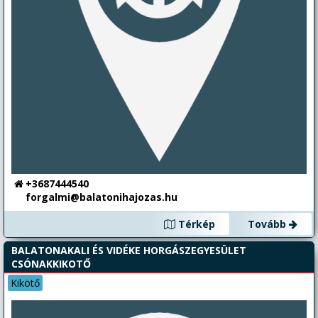
+3687444540
forgalmi@balatonihajozas.hu
Térkép
Tovább
BALATONAKALI ÉS VIDÉKE HORGÁSZEGYESÜLET
CSÓNAKKIKOTŐ
Kikötő