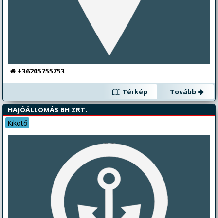
+36205755753
Térkép
Tovább
HAJÓÁLLOMÁS BH ZRT.
Kikötő