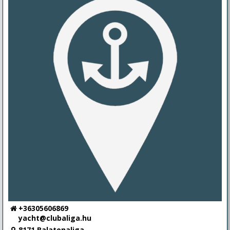
+36305606869
yacht@clubaliga.hu
8171 Balatonaliga