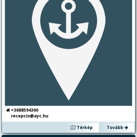
+3688594300
recepcio@ayc.hu
Térkép
Tovább