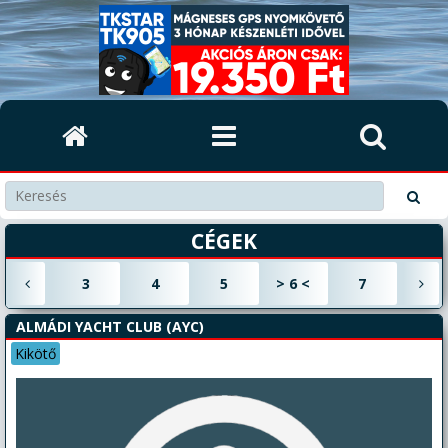
CÉGEK
3
4
5
>
6
<
7
ALMÁDI YACHT CLUB (AYC)
Kikötő