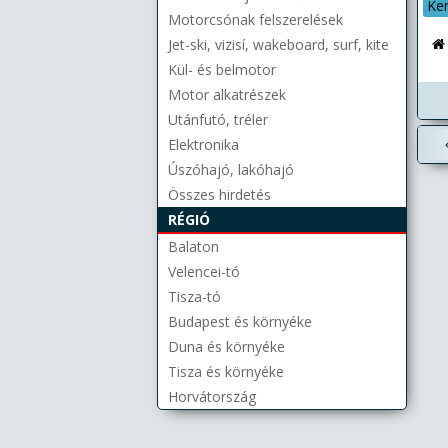
Ke
Motorcsónak felszerelések
Jet-ski, vizisí, wakeboard, surf, kite
Kül- és belmotor
Motor alkatrészek
Utánfutó, tréler
Elektronika
Úszóhajó, lakóhajó
Összes hirdetés
RÉGIÓ
Balaton
Velencei-tó
Tisza-tó
Budapest és környéke
Duna és környéke
Tisza és környéke
Horvátország