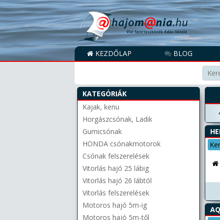
KEZDŐLAP
BLOG
KATEGÓRIÁK
Kajak, kenu
Horgászcsónak, Ladik
Gumicsónak
HE
HONDA csónakmotorok
Ke
Csónak felszerelések
Vitorlás hajó 25 lábig
Vitorlás hajó 26 lábtól
Vitorlás felszerelések
Motoros hajó 5m-ig
AQ
Motoros hajó 5m-től