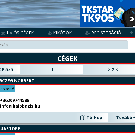
HAJÓS CÉGEK
KIKÖTŐK
REGISZTRÁCIÓ
CÉGEK
Előző
1
>
2
<
RCZEG NORBERT
reskedő
+36209744588
info@hajobazis.hu
Térkép
Tovább
UASTORE