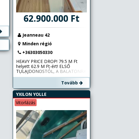
62.900.000 Ft
Jeanneau 42
Minden régió
+36303050330
HEAVY PRICE DROP! 79.5 M Ft
helyett 62.9 M Ft-ért! ELSŐ
TULAJDONOSTÓL, A BALATONRA
VÁSÁROLT, TAVI KIELES
JEANNEAU 41 ELADÓ! A hajó
Tovább
kitűnő állapotban van, -
kétkormányos kivitel, díjnyertes
YXILON YOLLE
francia dizájn, igazi Philip Briand
remekmű, mely cruiser
Vitorlázás
kategóriában rangos nemzetközi
díjakat nyert! 2 nagyméretű,
nagyon kényelmes duplakabin +
tágas, luxus felszereltségű szalon
+ 2 vizesblokk található a
hajóbelsőben. Yanmar 3JH5
belmotor (40 LE, 340 üzemóra)