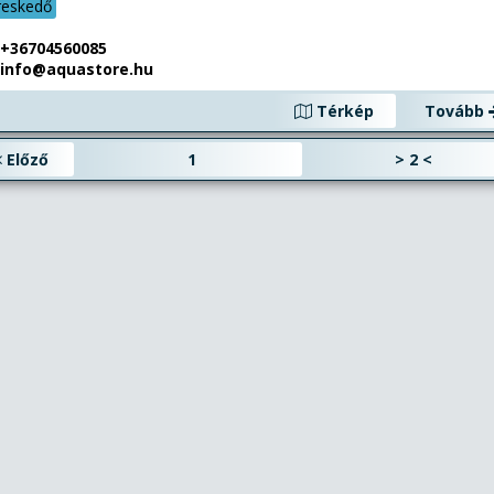
reskedő
+36704560085
info@aquastore.hu
Térkép
Tovább
Előző
1
>
2
<