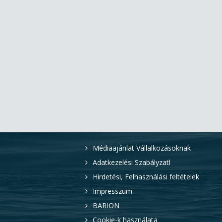
Médiaajánlat Vállalkozásoknak
Adatkezelési Szabályzatl
Hirdetési, Felhasználási feltételek
Impresszum
BARION
Cookie-k használata