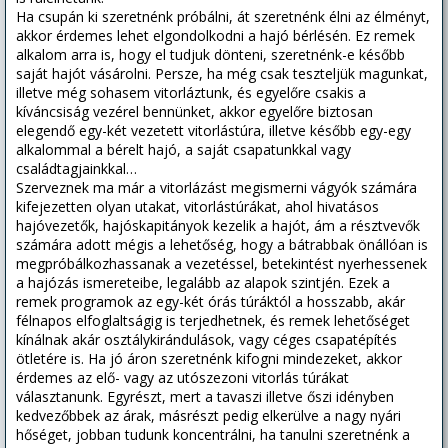
Ha csupán ki szeretnénk próbálni, át szeretnénk élni az élményt,
akkor érdemes lehet elgondolkodni a hajó bérlésén. Ez remek
alkalom arra is, hogy el tudjuk dönteni, szeretnénk-e később
saját hajót vásárolni. Persze, ha még csak teszteljük magunkat,
illetve még sohasem vitorláztunk, és egyelőre csakis a
kíváncsiság vezérel bennünket, akkor egyelőre biztosan
elegendő egy-két vezetett vitorlástúra, illetve később egy-egy
alkalommal a bérelt hajó, a saját csapatunkkal vagy
családtagjainkkal…
Szerveznek ma már a vitorlázást megismerni vágyók számára
kifejezetten olyan utakat, vitorlástúrákat, ahol hivatásos
hajóvezetők, hajóskapitányok kezelik a hajót, ám a résztvevők
számára adott mégis a lehetőség, hogy a bátrabbak önállóan is
megpróbálkozhassanak a vezetéssel, betekintést nyerhessenek
a hajózás ismereteibe, legalább az alapok szintjén. Ezek a
remek programok az egy-két órás túráktól a hosszabb, akár
félnapos elfoglaltságig is terjedhetnek, és remek lehetőséget
kínálnak akár osztálykirándulások, vagy céges csapatépítés
ötletére is. Ha jó áron szeretnénk kifogni mindezeket, akkor
érdemes az elő- vagy az utószezoni vitorlás túrákat
választanunk. Egyrészt, mert a tavaszi illetve őszi idényben
kedvezőbbek az árak, másrészt pedig elkerülve a nagy nyári
hőséget, jobban tudunk koncentrálni, ha tanulni szeretnénk a