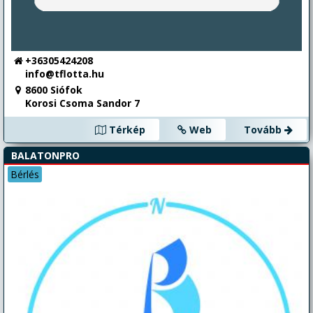
+36305424208
info@tflotta.hu
8600 Siófok
Korosi Csoma Sandor 7
Térkép
Web
Tovább
BALATONPRO
Bérlés