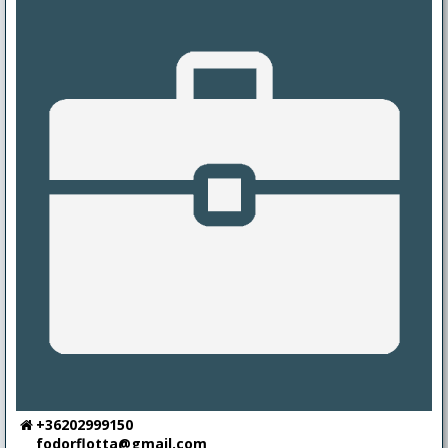
+36202999150
fodorflotta@gmail.com