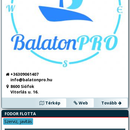
+36309061407
info@balatonpro.hu
8600 Siófok
Vitorlás u. 16.
Térkép
Web
Tovább
FODOR FLOTTA
Szerviz, javítás