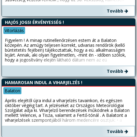
Nagydíjon idén is 500-600 hajó vesz majd részt. A táv
légvonalban mérve 155 km. A szabályok szerint 48 óra alatt kell
Tovább
a vitorlázóknak teljesíteni a távot. A verseny célja a sport
mellett, a balatoni vendéglátás és a vitorlás turizmus további
HAJÓS JOGSI ÉRVÉNYESSÉG !
fejlesztése és népszerűsítése. Egy kis töri. Az első Kékszalagot
1934-ben rendezték. Nevét a leggyorsabb tengeri vitorlás
Vitorlázás
árbócán viselt kék szalagról kapta, mely hagyományt később
átvették a gőzösök is. Ezután az európai nagy tavi versenyek
Figyelem ! A minap rutinellenőrzésen estem át a Balaton
győztese is árbóc csúcsára köthette a leggyorsabbnak járó
közepén. Az amúgy teljesen korrekt, udvarias rendőrök (kellő
elismerést jelképező szalagot. Az utóbbi években már több mint
búntetetés fejében) tájékoztattak, hogy a eü. alkalmasságim
500 vitorlás indult el a versenyen. A rendezők örömmel várják az
lejárt. Annak, aki olyan figyelmetlen, -mint én - időben szólok,
érdeklődőket a füredi rajthoz, ahol szemet gyönyörködtető
hogy a jogosítvány elején látható dátum nem az eü
látvány fogadja őket reggel 9 órától. Felejthetetlen élmény nyújt
alkalmasság lejárata!!!! jó szelet Bandesz
ugyanis, amikor várhatóan mintegy 5-600 hajó vág neki a
Tovább
távnak.
HAMAROSAN INDUL A VIHARJELZÉS !
Balaton
Április elejétől újra indul a viharjelzés tavainkon, és egészen
október végéig tart. A jelzéseket az Országos Meteorológiai
Szolgálat adja ki. Viharjelző berendezések működnek a Balaton
mellett Velencei, a Tisza, valamint a Fertő-tónál . A Balatont a
viharjelzések szempontjából három medencére osztjuk: • a
Tihanyi-félszigettől keletre lévő keleti medencére. • a Fonyód és
Tihany közötti középső medencére és • a Keszthelytől a
Tovább
Badacsony-Fonyód szorosig tartó nyugati medencére, A