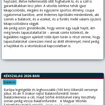
hajózást, illetve kellemesebb időt foghatunk ki, és a szél is
garantáltabban lesz jelen. A vitorlás bérlése tehát igazi
kikapcsolódás, elegáns és egyszerre sportos élmény, csupa
izgalommal karöltve, amit érdemes kipróbálni mindenkinek, aki
szereti a Balatont, és a vizeket, és a fürdés mellé valami újszerű
kikapcsolódásra vágyik.
Aki pedig azon gondolkodik, hogy venne egy saját hajót, ám
még kevés tapasztalattal bír – annak szinte kötelező, de
legalábbis nagyon ajánlott több ilyen túrán is részt vennie, hogy
tapasztalatokat szerezzen mind az átélt élménnyel, mind pedig
a hajókkal és a vitorlázással kapcsolatban is.
KÉKSZALAG 2026-BAN
Balaton
Európa legrégebbi és leghosszabb (160 km) tókerülő versenye
július 30-án 9 órakor rajtol Balatonfüredről. Innen
Balatonkenese a cél, majd Siófok érintésével irány Keszthely
onnan pedig vissza Balatonfüredre. A Magyar Vitorlás
Szövetség vezetői remélik , hogy az 58. Kékszalag Raiffeisen