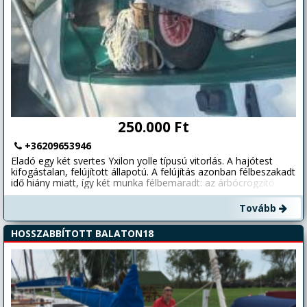
06303050330
250.000 Ft
+36209653946
Eladó egy két svertes Yxilon yolle típusú vitorlás. A hajótest
kifogástalan, felújított állapotú. A felújítás azonban félbeszakadt
idő hiány miatt, így két munka félbemaradt: az árbócrögzítő
javítása valamint az egyik svert hiányzik. A felújítás kb. 3 éve
megszakadt, azóta a hajó letakarva, szárazon áll kocsin. A
Tovább
sójakocsit is adjuk hozzá ami szintén fel lett újítva. 3 vitorlát
tudunk hozzá biztosítani. Biztosítjuk az eredeti hajó levelet,
HOSSZABBÍTOTT BALATON18
tervrajzokat. Stabil, megbízható klasszikus hajó, ideális
túrázáshoz vagy gyakorláshoz. Egy svert hiányzik, az ár ennek
megfelelő.