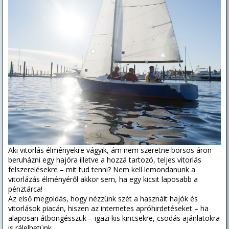
Aki vitorlás élményekre vágyik, ám nem szeretne borsos áron
beruházni egy hajóra illetve a hozzá tartozó, teljes vitorlás
felszerelésekre – mit tud tenni? Nem kell lemondanunk a
vitorlázás élményéről akkor sem, ha egy kicsit laposabb a
pénztárca!
Az első megoldás, hogy nézzünk szét a használt hajók és
vitorlások piacán, hiszen az internetes apróhirdetéseket – ha
alaposan átböngésszük – igazi kis kincsekre, csodás ajánlatokra
is rálelhetünk.