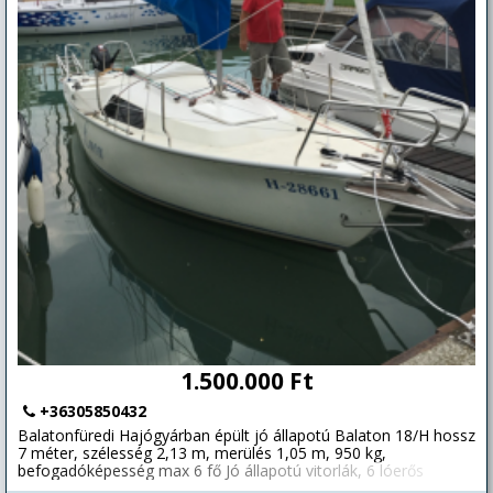
1.500.000 Ft
+36305850432
Balatonfüredi Hajógyárban épült jó állapotú Balaton 18/H hossz
7 méter, szélesség 2,13 m, merülés 1,05 m, 950 kg,
befogadóképesség max 6 fő Jó állapotú vitorlák, 6 lóerős
négyütemű Yamaha motor, tároló kocsi (nem rendszámos),