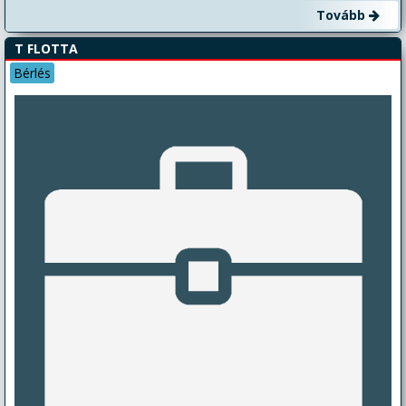
2028-ig érvényes hajólevél Tavaly még használatban volt,
Tovább
jelenleg parton tárolva Alsóörsön, azonnal hajózható
T FLOTTA
Bérlés