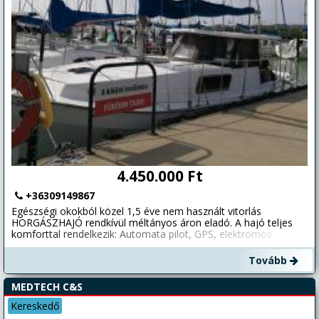
4.450.000 Ft
+36309149867
Egészségi okokból közel 1,5 éve nem használt vitorlás
HORGÁSZHAJÓ rendkívül méltányos áron eladó. A hajó teljes
komforttal rendelkezik: Automata pilot, GPS, elektromos
horgony, hátsó horgony, teljes vitorlázat, valamennyi műszer
működik. Nagy teljesítményű VOLVO Turbo motor. Takarításra,
Tovább
kisebb felújításra szorul. Élmény hajózni, fürdőzni (12
személyes). Hossza 9,6m; szélessége: 2,92m. Legnagyobb
MEDTECH C&S
merülése 1m! (Nádas mellett horgászható). Kötelező
felszerelések extrák ajándék! Csak komoly érdeklődők
Kereskedő
keressenek! Telefonon keresztül nincs alku! Jelenleg