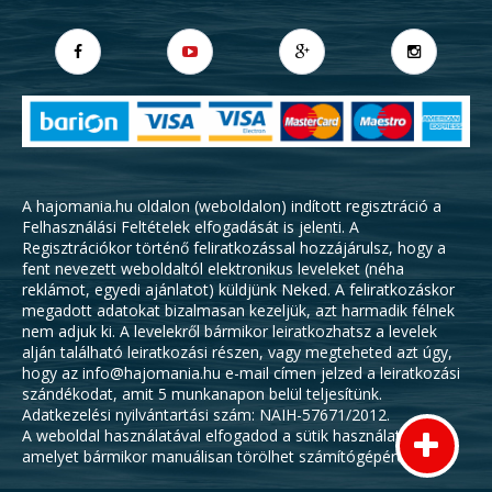
A hajomania.hu oldalon (weboldalon) indított regisztráció a
Felhasználási Feltételek
elfogadását is jelenti. A
Regisztrációkor történő feliratkozással hozzájárulsz, hogy a
fent nevezett weboldaltól elektronikus leveleket (néha
reklámot, egyedi ajánlatot) küldjünk Neked. A feliratkozáskor
megadott adatokat bizalmasan kezeljük, azt harmadik félnek
nem adjuk ki. A levelekről bármikor leiratkozhatsz a levelek
alján található leiratkozási részen, vagy megteheted azt úgy,
hogy az info@hajomania.hu e-mail címen jelzed a leiratkozási
szándékodat, amit 5 munkanapon belül teljesítünk.
Adatkezelési nyilvántartási szám: NAIH-57671/2012.
A weboldal használatával elfogadod a sütik használatát,
amelyet bármikor manuálisan törölhet számítógépéről.