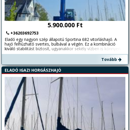
5.900.000 Ft
+36203692753
Eladó egy nagyon szép állapotú Sportina 682 vitorláshajó. A
hajó felhúzható svertes, bulbával a végén. Ez a kombináció
kiváló stabilitást biztosít, ugyanakkor sekély vízben is könnyen
használható. Felhúzott sverttel a merülése 35 cm! Ha szeretne
még idén a rekord alacsony vízállás mellett vitorlázni, itt a
Tovább
lehetőség! Felszereltség: • Teljes vitorlázat, kötélzet (grósz, 2 db
fock) • Magasított versenyárbóc • 6 LE-s négyütemű külmotor •
ELADÓ IGAZI HORGÁSZHAJÓ
Téli takaróponyva A hajó jelenleg Balatonberényben, a
kikötőben tekinthető meg. Érdeklődni privát üzenetben vagy
telefonon: +36-20-369-2753 vagy +36-30-819-4265