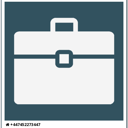
Balatonfűzfőn kikötőhellyel, tárolókocsival, teljes téli
ponyvázattal rendelkezik, 2027 áprilisig a bérleti díj rendezve.
+447452273447