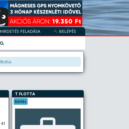
HIRDETÉS FELADÁSA
BELÉPÉS
lította
T FLOTTA
Bérlés
 41