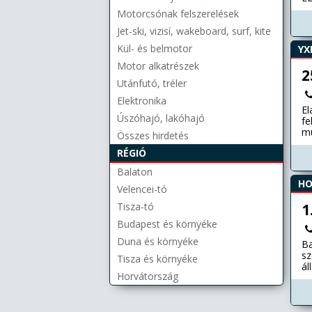
fr
Motorcsónak felszerelések
ra
Jet-ski, vizisí, wakeboard, surf, kite
du
ha
Kül- és belmotor
YX
12
RA
Motor alkatrészek
2
Th
Utánfutó, tréler
re
or
Elektronika
el
El
Úszóhajó, lakóhajó
jó
fe
da
mu
Összes hirdetés
me
hi
RÉGIÓ
vi
sz
ma
vi
Balaton
ig
te
HO
Fi
gy
Velencei-tó
op
Tisza-tó
1
Budapest és környéke
Duna és környéke
Ba
sz
Tisza és környéke
ál
Horvátország
re
je