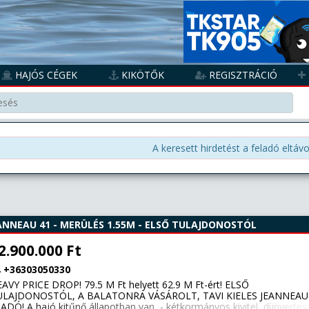
HAJÓS CÉGEK
KIKÖTŐK
REGISZTRÁCIÓ
A keresett hirdetést a feladó eltávo
ANNEAU 41 - MERÜLÉS 1.55M - ELSŐ TULAJDONOSTÓL
2.900.000 Ft
+36303050330
AVY PRICE DROP! 79.5 M Ft helyett 62.9 M Ft-ért! ELSŐ
ULAJDONOSTÓL, A BALATONRA VÁSÁROLT, TAVI KIELES JEANNEAU
ADÓ! A hajó kitűnő állapotban van, - kétkormányos kivitel, díjnyertes