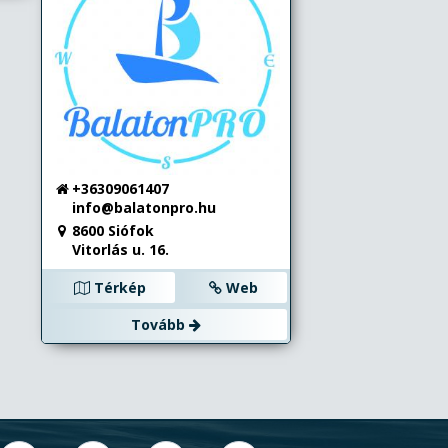
+36309061407
info@balatonpro.hu
8600 Siófok
Vitorlás u. 16.
Térkép
Web
Tovább