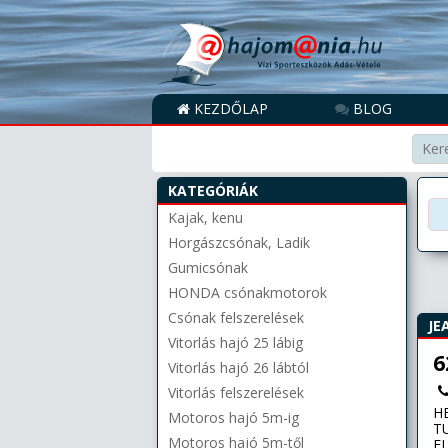
KEZDŐLAP
BLOG
KATEGÓRIÁK
Kajak, kenu
Horgászcsónak, Ladik
Gumicsónak
HONDA csónakmotorok
Csónak felszerelések
JE
Vitorlás hajó 25 lábig
6
Vitorlás hajó 26 lábtól
Vitorlás felszerelések
HE
Motoros hajó 5m-ig
T
Motoros hajó 5m-től
EL