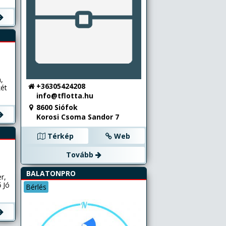
 a
z:
s
z
tan
,
+36305424208
két
lő,
info@tflotta.hu
8600 Siófok
. 3
Korosi Csoma Sandor 7
y
z
Térkép
Web
Tovább
BALATONPRO
r,
 Jó
Bérlés
m
,