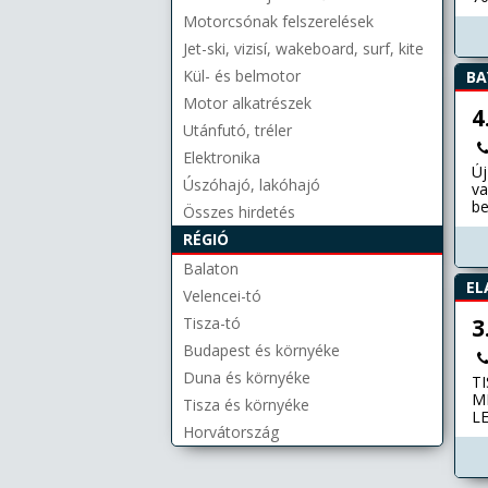
mo
Motorcsónak felszerelések
cs
Jet-ski, vizisí, wakeboard, surf, kite
be
be
Kül- és belmotor
BA
té
te
Motor alkatrészek
4
h
Utánfutó, tréler
Elektronika
Új
Úszóhajó, lakóhajó
va
be
Összes hirdetés
Me
RÉGIÓ
Cs
Ér
Balaton
EL
Velencei-tó
Tisza-tó
3
Budapest és környéke
Duna és környéke
T
M
Tisza és környéke
LE
Horvátország
ha
ga
ko
ez