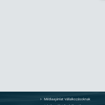
ér
év
ig
fe
ho
ma
ak
me
GP
fo
ha
hő
be
el
kö
el
Á
Médiaajánlat Vállalkozásoknak