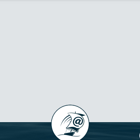
vényessége 2029. A hajóhoz jár továbbá egy 2019-es gyártású és
járatú, vizsgáztatott Gimibo 750-es fékezetlen utánfutó, melynek 20
 érvényes a vizsgája. A gyártói kivitelhez képest az alábbi kiegészítő
lszerelések kerültek beszerelésre: WI-FI távírányítású elektromos
rgonycsörlő, rozsdamentes kikötőbikák, fürdőlépcső, teljesen új álló
gasságú, teljes munkateret befedő bimini, teljes takaró ponyva,
kumulátor, elektromos kapcsolótábla, szivargyújtó aljzatok,
netfények, elektromos kürt, 2 db asztal a munkatérbe, Lowrance 5X
S halradar, mélység és sebességmérő, kombinált üzemóra és
rdulatszámmérő, trimm műszer, fogasok, tárolók, barométer ….stb. 
jó padlózatát polifoam és műfüves szőnyeg borítja, a kabinbelső ped
szigeteléssel és fényzáró függönyökkel ellátott. Jár hozzá továbbá a
lső térben elhelyezhető ágy szerkezete és a matracok, extra huzatok
látva. 2026. évre a kötelező szerviz elvégezve. Na, és természetesen 
telező felszerelések. Szegeden tekinthető meg. Amit esetleg
felejtettem felsorolni, azt megkeresése estén szívesen elmondom. C
LLÓ MAGASSÁGÚ LAKÓHAJÓ vagy LAKÓKOCSI csere SZÓBA jöhet.