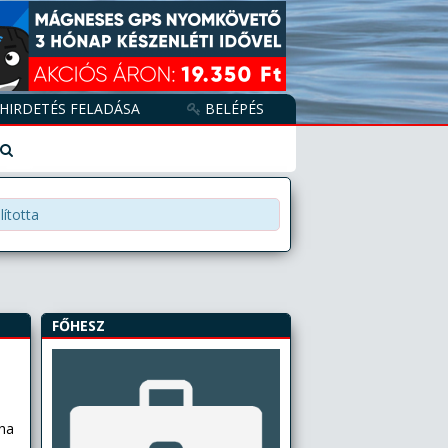
HIRDETÉS FELADÁSA
BELÉPÉS
lította
FŐHESZ
ha
,