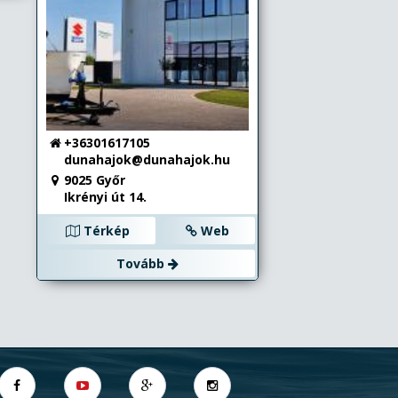
27-
A
+36301617105
ig
dunahajok@dunahajok.hu
9025 Győr
kal
Ikrényi út 14.
a
SAK
Térkép
Web
Tovább