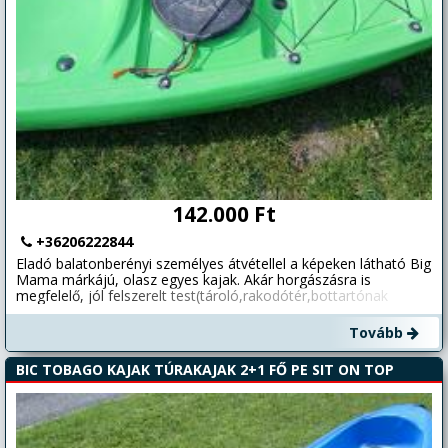
142.000 Ft
+36206222844
Eladó balatonberényi személyes átvétellel a képeken látható Big
Mama márkájú, olasz egyes kajak. Akár horgászásra is
megfelelő, jól felszerelt test(tároló,rakodótér,bottartónak
kialakított hely). Egyik végén kis szállítókocsi! Hossz: 265 cm
Súly: 18 kg Szélessége: 66 cm. Olasz gyártmány, minőségi
Tovább
műanyag kajak. Minimális használati nyomokkal, kifejezetten
szép állapotban van! Igény esetén vásárolható nálam hozzá
BIC TOBAGO KAJAK TÚRAKAJAK 2+1 FŐ PE SIT ON TOP
evezőlapát, mellény és ülés is! Balatonberény