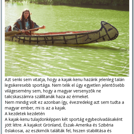
Azt senki sem vitatja, hogy a kajak-kenu hazánk jelenleg talán
legsikeresebb sportága. Nem telik el úgy egyetlen jelentõsebb
világesemény sem, hogy a magyar versenyzõk ne
talicskaszámra szállítanák haza az érmeket.
Nem mindig volt ez azonban így, évezredekig azt sem tudta a
magyar ember, mi is az a kajak.
A kezdetek kezdetén
A kajak-kenu tulajdonképpen két sportág egybeolvadásaként
jött létre. A kajakot Grönland, Észak-Amerika és Szibéria
õslakosai, az eszkimók találták fel, hiszen stabilitása és