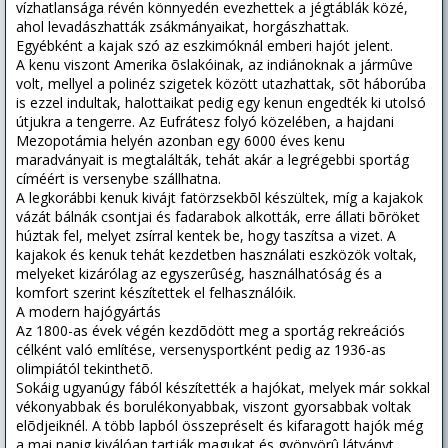
vízhatlansága révén könnyedén evezhettek a jégtáblák közé,
ahol levadászhatták zsákmányaikat, horgászhattak.
Egyébként a kajak szó az eszkimóknál emberi hajót jelent.
A kenu viszont Amerika õslakóinak, az indiánoknak a jármûve
volt, mellyel a polinéz szigetek között utazhattak, sõt háborúba
is ezzel indultak, halottaikat pedig egy kenun engedték ki utolsó
útjukra a tengerre. Az Eufrátesz folyó közelében, a hajdani
Mezopotámia helyén azonban egy 6000 éves kenu
maradványait is megtalálták, tehát akár a legrégebbi sportág
címéért is versenybe szállhatna.
A legkorábbi kenuk kivájt fatörzsekbõl készültek, míg a kajakok
vázát bálnák csontjai és fadarabok alkották, erre állati bõröket
húztak fel, melyet zsírral kentek be, hogy taszítsa a vizet. A
kajakok és kenuk tehát kezdetben használati eszközök voltak,
melyeket kizárólag az egyszerûség, használhatóság és a
komfort szerint készítettek el felhasználóik.
A modern hajógyártás
Az 1800-as évek végén kezdõdött meg a sportág rekreációs
célként való említése, versenysportként pedig az 1936-as
olimpiától tekinthetõ.
Sokáig ugyanúgy fából készítették a hajókat, melyek már sokkal
vékonyabbak és borulékonyabbak, viszont gyorsabbak voltak
elõdjeiknél. A több lapból összepréselt és kifaragott hajók még
a mai napig kiválóan tartják magukat és gyönyörû látványt