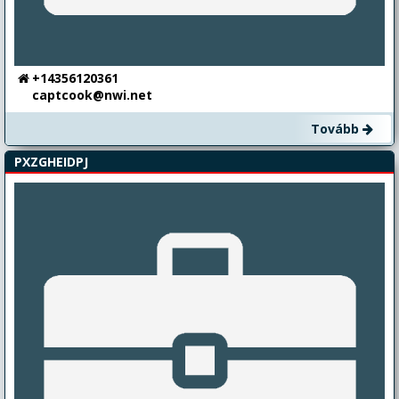
+14356120361
captcook@nwi.net
Tovább
PXZGHEIDPJ