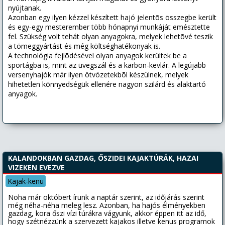
nyújtanak.
Azonban egy ilyen kézzel készített hajó jelentõs összegbe került
és egy-egy mesterember több hónapnyi munkáját emésztette
fel. Szükség volt tehát olyan anyagokra, melyek lehetõvé teszik
a tömeggyártást és még költséghatékonyak is.
A technológia fejlõdésével olyan anyagok kerültek be a
sportágba is, mint az üvegszál és a karbon-kevlár. A legújabb
versenyhajók már ilyen ötvözetekbõl készülnek, melyek
hihetetlen könnyedségük ellenére nagyon szilárd és alaktartó
anyagok.
KALANDOKBAN GAZDAG, ŐSZIDEI KAJAKTÚRÁK, HAZAI
VIZEKEN EVEZVE
Kajak-kenu
Noha már októbert írunk a naptár szerint, az időjárás szerint
még néha-néha meleg lesz. Azonban, ha hajós élményekben
gazdag, kora őszi vízi túrákra vágyunk, akkor éppen itt az idő,
hogy szétnézzünk a szervezett kajakos illetve kenus programok