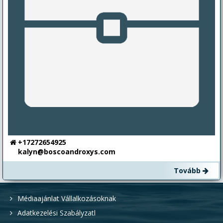
+17272654925
kalyn@boscoandroxys.com
Tovább
Médiaajánlat Vállalkozásoknak
Adatkezelési Szabályzatl