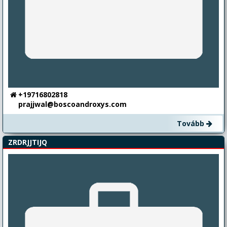
+19716802818
prajjwal@boscoandroxys.com
Tovább
ZRDRJJTIJQ