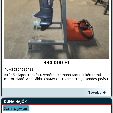
330.000 Ft
+36304686133
Kitűnő állapotú kevés üzemórás Yamaha 6/8LE-s kétütemű
motor eladó. Adattábla 3,86Kw-os. Üzembiztos, csendes járású.
Tovább
DUNA HAJÓK
Szerviz, javítás