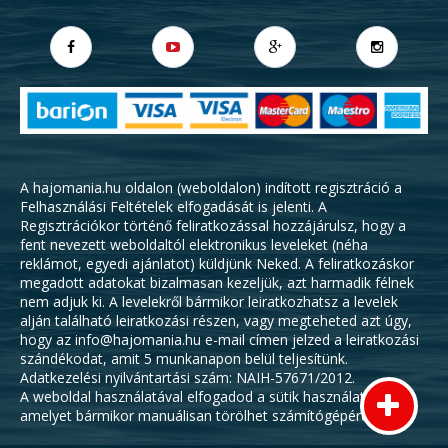
A hajomania.hu oldalon (weboldalon) indított regisztráció a
Felhasználási Feltételek
elfogadását is jelenti. A
Regisztrációkor történő feliratkozással hozzájárulsz, hogy a
fent nevezett weboldaltól elektronikus leveleket (néha
reklámot, egyedi ajánlatot) küldjünk Neked. A feliratkozáskor
megadott adatokat bizalmasan kezeljük, azt harmadik félnek
nem adjuk ki. A levelekről bármikor leiratkozhatsz a levelek
alján található leiratkozási részen, vagy megteheted azt úgy,
hogy az info@hajomania.hu e-mail címen jelzed a leiratkozási
szándékodat, amit 5 munkanapon belül teljesítünk.
Adatkezelési nyilvántartási szám: NAIH-57671/2012.
A weboldal használatával elfogadod a sütik használatát,
amelyet bármikor manuálisan törölhet számítógépéről.