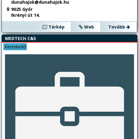
dunahajok@dunahajok.hu
9025 Győr
Ikrényi út 14.
Térkép
Web
Tovább
MEDTECH C&S
Kereskedő