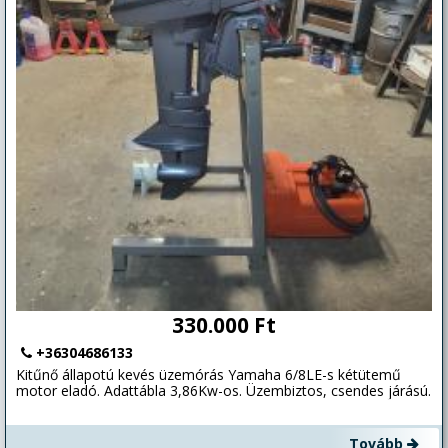
rendszer. Kimondottan jó állapotú és jó szabású Technique
Voile francia prémium kategóriás dakron Rollgrósz és
Rollgénua, fehér színű Code Zero, 4 db Harken csörlő, melyből 2
elektromos. Teljes teak borítás a kokpitban, 12 főre
vizsgáztatva, nagyon szép állapotban! (Csak Balatonon és csak
magáncéllal hajózott.) Elegancia, biztonság, luxuskivitel!
Kimondottan igényes, hajózni és a hajót szerető Sporttársnak
kitűnő választás! Finanszírozás 30% önrésztől lehetséges,
kikötőhely kapcsán több klassz opció is rendelkezésre áll. Tel.
06303050330
330.000 Ft
+36304686133
Kitűnő állapotú kevés üzemórás Yamaha 6/8LE-s kétütemű
motor eladó. Adattábla 3,86Kw-os. Üzembiztos, csendes járású.
Tovább