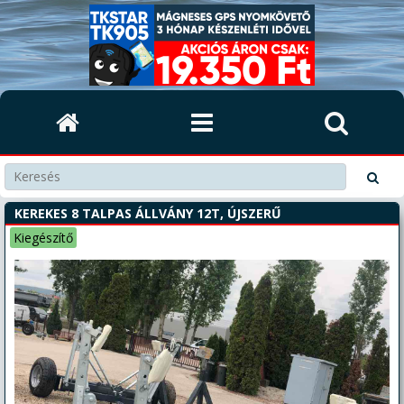
KEREKES 8 TALPAS ÁLLVÁNY 12T, ÚJSZERŰ
Kiegészítő