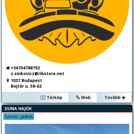
önrésztől megvásárolható! Vízen van – Megtekinthető -
Kipróbálható az Északi-parton! Ha elkötelezett vagy a zöld
energia vízi használata iránt és kis merülésű, stabil, klassz,
modern formavilágú, fiatal túrahajót akarsz vásárolni, akkor ez
itt egy klassz lehetőség!
+36704788792
z.sinkovicz@ribstore.net
1037 Budapest
Bojtár u. 58-62
Térkép
Web
Tovább
DUNA HAJÓK
Szerviz, javítás