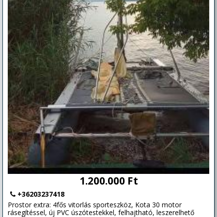
1.200.000 Ft
+36203237418
Prostor extra: 4fős vitorlás sporteszköz, Kota 30 motor
rásegítéssel, új PVC úszótestekkel, felhajtható, leszerelhető