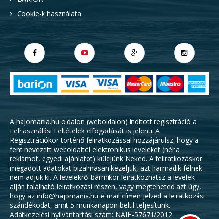
Cookie-k használata
A hajomania.hu oldalon (weboldalon) indított regisztráció a
Felhasználási Feltételek
elfogadását is jelenti. A
Regisztrációkor történő feliratkozással hozzájárulsz, hogy a
fent nevezett weboldaltól elektronikus leveleket (néha
reklámot, egyedi ajánlatot) küldjünk Neked. A feliratkozáskor
megadott adatokat bizalmasan kezeljük, azt harmadik félnek
nem adjuk ki. A levelekről bármikor leiratkozhatsz a levelek
alján található leiratkozási részen, vagy megteheted azt úgy,
hogy az info@hajomania.hu e-mail címen jelzed a leiratkozási
szándékodat, amit 5 munkanapon belül teljesítünk.
Adatkezelési nyilvántartási szám: NAIH-57671/2012.