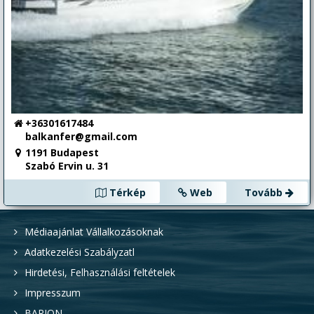
+36301617484
balkanfer@gmail.com
1191 Budapest
Szabó Ervin u. 31
Térkép
Web
Tovább
Médiaajánlat Vállalkozásoknak
Adatkezelési Szabályzatl
Hirdetési, Felhasználási feltételek
Impresszum
BARION