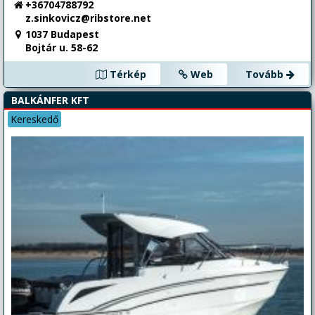
+36704788792
z.sinkovicz@ribstore.net
1037 Budapest
Bojtár u. 58-62
Térkép
Web
Tovább
BALKÁNFER KFT
Kereskedő