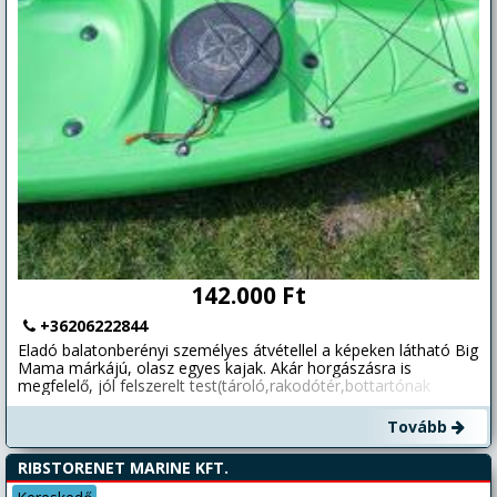
142.000 Ft
+36206222844
Eladó balatonberényi személyes átvétellel a képeken látható Big
Mama márkájú, olasz egyes kajak. Akár horgászásra is
megfelelő, jól felszerelt test(tároló,rakodótér,bottartónak
kialakított hely). Egyik végén kis szállítókocsi! Hossz: 265 cm
Súly: 18 kg Szélessége: 66 cm. Olasz gyártmány, minőségi
Tovább
műanyag kajak. Minimális használati nyomokkal, kifejezetten
szép állapotban van! Igény esetén vásárolható nálam hozzá
RIBSTORENET MARINE KFT.
evezőlapát, mellény és ülés is! Balatonberény