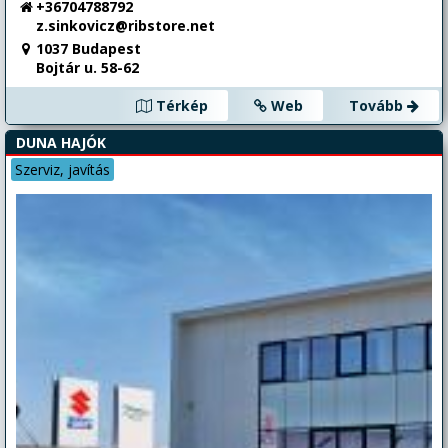
+36704788792
z.sinkovicz@ribstore.net
1037 Budapest
Bojtár u. 58-62
Térkép
Web
Tovább
DUNA HAJÓK
Szerviz, javítás