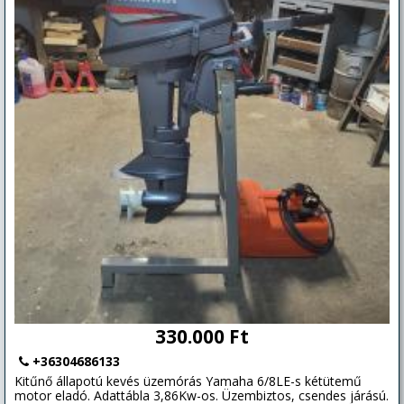
330.000 Ft
+36304686133
Kitűnő állapotú kevés üzemórás Yamaha 6/8LE-s kétütemű
motor eladó. Adattábla 3,86Kw-os. Üzembiztos, csendes járású.