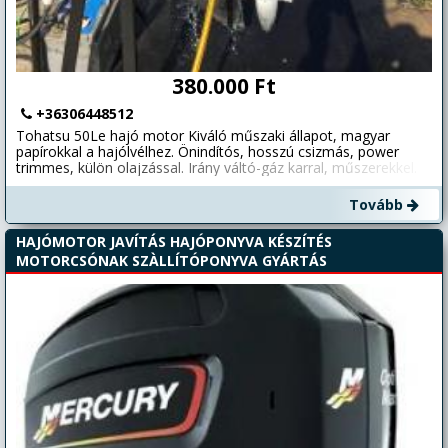
380.000 Ft
+36306448512
Tohatsu 50Le hajó motor Kiváló műszaki állapot, magyar
papírokkal a hajólvélhez. Önindítós, hosszú csizmás, power
trimmes, külön olajzással. Irány váltó-gáz karral, műszerekkel.
Video: https://youtube.com/shorts/FiPaNVwMilg?
si=6l5e_EQNS9FSyjMJ
Tovább
HAJÓMOTOR JAVÍTÁS HAJÓPONYVA KÉSZÍTÉS
MOTORCSÓNAK SZÀLLÍTÓPONYVA GYÁRTÁS