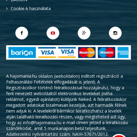
Cookie-k használata
A hajomania.hu oldalon (weboldalon) indított regisztráció a
Felhasználási Feltételek
elfogadását is jelenti. A
Regisztrációkor történő feliratkozással hozzájárulsz, hogy a
fent nevezett weboldaltól elektronikus leveleket (néha
reklámot, egyedi ajánlatot) küldjünk Neked. A feliratkozáskor
megadott adatokat bizalmasan kezeljük, azt harmadik félnek
nem adjuk ki. A levelekről bármikor leiratkozhatsz a levelek
alján található leiratkozási részen, vagy megteheted azt úgy,
hogy az info@hajomania.hu e-mail címen jelzed a leiratkozási
szándékodat, amit 5 munkanapon belül teljesítünk.
Adatkezelési nyilvántartási szám: NAIH-57671/2012.