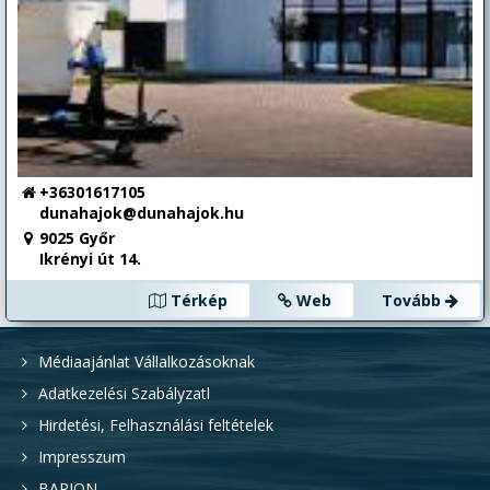
+36301617105
dunahajok@dunahajok.hu
9025 Győr
Ikrényi út 14.
Térkép
Web
Tovább
Médiaajánlat Vállalkozásoknak
Adatkezelési Szabályzatl
Hirdetési, Felhasználási feltételek
Impresszum
BARION