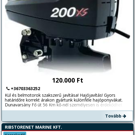
120.000 Ft
+36703363252
Kül és belmotorok szakszerű javìtàsa! Hajójavítás! Gyors
határidőre korrekt árakon gyártunk különféle hajóponyvàkat.
Dunavarsàny Fő út 56 Km kő-nél személyesen is érdekődhet
vagy a fent megadott telefonszàmon kegyen kedves.
Tovább
RIBSTORENET MARINE KFT.