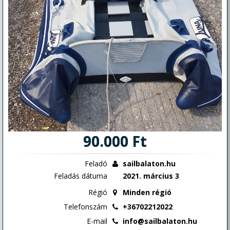
90.000 Ft
Feladó
sailbalaton.hu
Feladás dátuma
2021. március 3
Régió
Minden régió
Telefonszám
+36702212022
E-mail
info@sailbalaton.hu