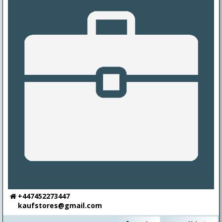
+447452273447
kaufstores@gmail.com