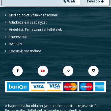
Web
Tovább
Médiaajánlat Vállalkozásoknak
Adatkezelési Szabályzatl
Hirdetési, Felhasználási feltételek
Impresszum
BARION
Cookie-k használata
A hajomania.hu oldalon (weboldalon) indított regisztráció a
Felhasználási Feltételek
elfogadását is jelenti. A