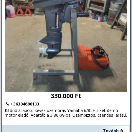
rendszer. Kimondottan jó állapotú és jó szabású Technique
Voile francia prémium kategóriás dakron Rollgrósz és
Rollgénua, fehér színű Code Zero, 4 db Harken csörlő, melyből 2
elektromos. Teljes teak borítás a kokpitban, 12 főre
vizsgáztatva, nagyon szép állapotban! (Csak Balatonon és csak
magáncéllal hajózott.) Elegancia, biztonság, luxuskivitel!
Kimondottan igényes, hajózni és a hajót szerető Sporttársnak
kitűnő választás! Finanszírozás 30% önrésztől lehetséges,
kikötőhely kapcsán több klassz opció is rendelkezésre áll. Tel.
06303050330
330.000 Ft
+36304686133
Kitűnő állapotú kevés üzemórás Yamaha 6/8LE-s kétütemű
motor eladó. Adattábla 3,86Kw-os. Üzembiztos, csendes járású.
Tovább