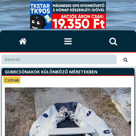
GUMICSÓNAKOK KÜLÖNBÖZŐ MÉRETEKBEN
Csónak