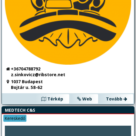
önrésztől megvásárolható! Vízen van – Megtekinthető -
Kipróbálható az Északi-parton! Ha elkötelezett vagy a zöld
energia vízi használata iránt és kis merülésű, stabil, klassz,
modern formavilágú, fiatal túrahajót akarsz vásárolni, akkor ez
itt egy klassz lehetőség!
+36704788792
z.sinkovicz@ribstore.net
1037 Budapest
Bojtár u. 58-62
Térkép
Web
Tovább
MEDTECH C&S
Kereskedő